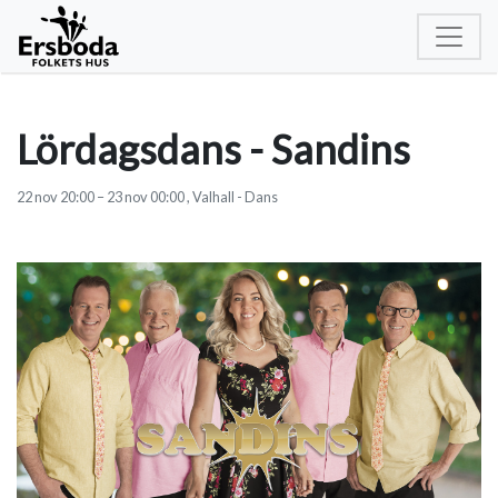
Lördagsdans - Sandins
22
nov
20:00
–
23
nov
00:00
, Valhall - Dans