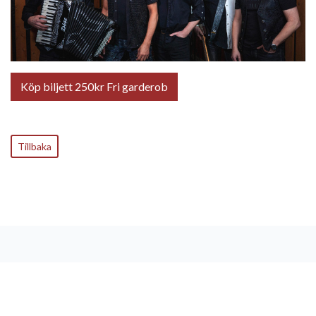
Köp biljett 250kr Fri garderob
Tillbaka