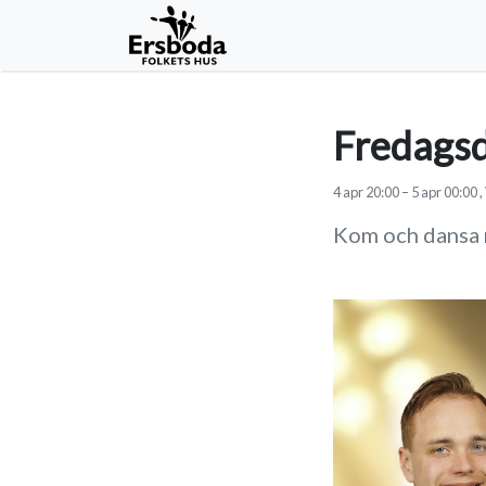
Fredagsd
4
apr
20:00
–
5
apr
00:00
,
Kom och dansa 